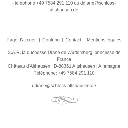
- téléphone +49 7584 291 110 ou
dd
n
schl
ss-
ltsh
s
n
d
Page d'accueil
|
Contenu
|
Contact
|
Mentions légales
S.A.R. la duchesse Diane de Wurtemberg, princesse de
France
Château d'Althausen | D-88361 Altshausen | Allemagne
Téléphone: +49 7584 291 110
dd
n
schl
ss-
ltsh
s
n
d