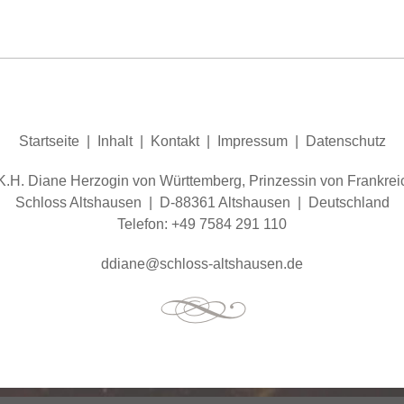
Startseite
|
Inhalt
|
Kontakt
|
Impressum
|
Datenschutz
.K.H. Diane Herzogin von Württemberg, Prinzessin von Frankrei
Schloss Altshausen | D-88361 Altshausen | Deutschland
Telefon: +49 7584 291 110
dd
n
schl
ss-
ltsh
s
n
d