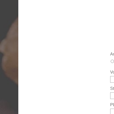
A
V
St
P