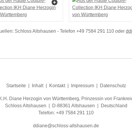
ellen: Schloss Altshausen - Telefon +49 7584 291 110 oder
dd
Startseite
|
Inhalt
|
Kontakt
|
Impressum
|
Datenschutz
.K.H. Diane Herzogin von Württemberg, Prinzessin von Frankrei
Schloss Altshausen | D-88361 Altshausen | Deutschland
Telefon: +49 7584 291 110
dd
n
schl
ss-
ltsh
s
n
d