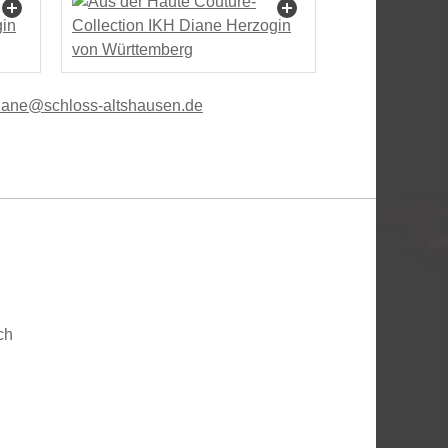
n
schl
ss-
ltsh
s
n
d
ch